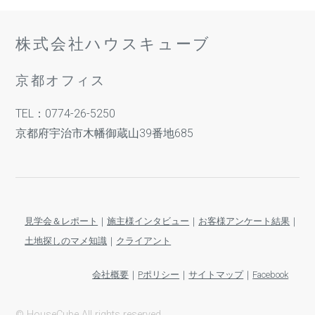
株式会社ハウスキューブ
京都オフィス
TEL：0774-26-5250
京都府宇治市木幡御蔵山39番地685
見学会＆レポート
｜
施主様インタビュー
｜
お客様アンケート結果
｜
土地探しのマメ知識
｜
クライアント
会社概要
｜
Pポリシー
｜
サイトマップ
｜
Facebook
© HouseCube All rights reserved.