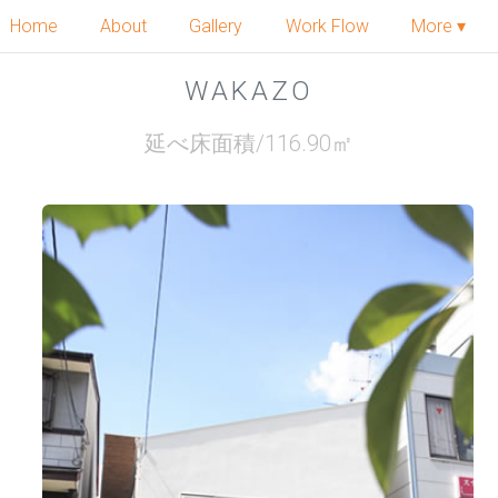
Home
About
Gallery
Work Flow
More ▾
WAKAZO
延べ床面積/116.90㎡