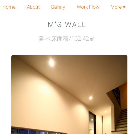
Home
About
Gallery
Work Flow
More ▾
M'S WALL
延べ床面積/162.42㎡