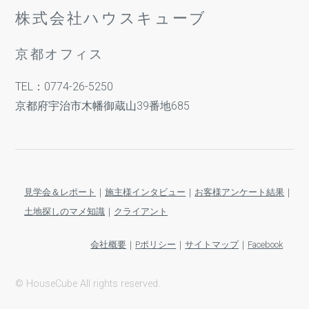
株式会社ハウスキューブ
京都オフィス
TEL：0774-26-5250
京都府宇治市木幡御蔵山39番地685
見学会＆レポート
｜
施主様インタビュー
｜
お客様アンケート結果
｜
土地探しのマメ知識
｜
クライアント
会社概要
｜
Pポリシー
｜
サイトマップ
｜
Facebook
© HouseCube All rights reserved.