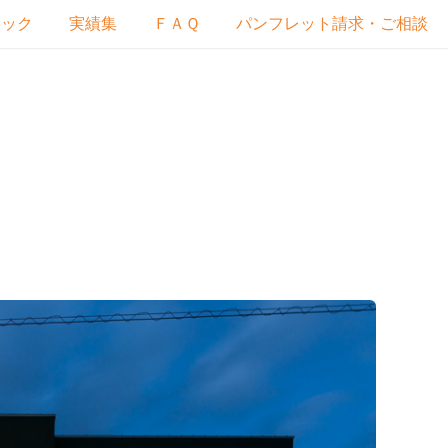
ェック
実績集
ＦＡＱ
パンフレット請求・ご相談