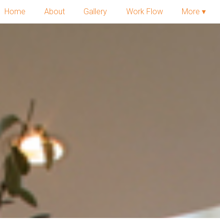
Home
About
Gallery
Work Flow
More ▾